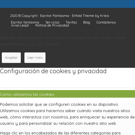
2020 © Copyright ·
Escritor Fantasma
-
Enfold Theme by Kriesi
Escritor fantasma
Servicios
Tarifas
Blog
Contáctenos
Aviso Legal
Política de Privacidad
Este sitio utiliza cookies. Al continuar navegando por el sitio, usted
acepta nuestro uso de cookies.
Aceptar
Leer más
Configuración de cookies y privacidad
Cómo utilizamos las cookies
Podemos solicitar que se configuren cookies en su dispositivo.
Utilizamos cookies para hacernos saber cuándo visita nuestros sitios
web, cómo interactúa con nosotros, para enriquecer su experiencia de
usuario y para personalizar su relación con nuestro sitio web.
Haga clic en los encabezados de las diferentes categorías para