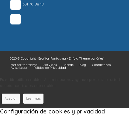
601 70 88 18
2020 © Copyright ·
Escritor Fantasma
-
Enfold Theme by Kriesi
Escritor fantasma
Servicios
Tarifas
Blog
Contáctenos
Aviso Legal
Política de Privacidad
Este sitio utiliza cookies. Al continuar navegando por el sitio, usted
acepta nuestro uso de cookies.
Aceptar
Leer más
Configuración de cookies y privacidad