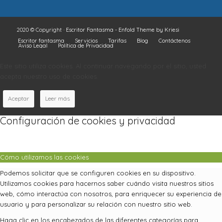
2020 © Copyright ·
Escritor Fantasma
-
Enfold Theme by Kriesi
Escritor fantasma
Servicios
Tarifas
Blog
Contáctenos
Aviso Legal
Política de Privacidad
Este sitio utiliza cookies. Al continuar navegando por el sitio, usted
acepta nuestro uso de cookies.
Aceptar
Leer más
Configuración de cookies y privacidad
Cómo utilizamos las cookies
Podemos solicitar que se configuren cookies en su dispositivo.
Utilizamos cookies para hacernos saber cuándo visita nuestros sitios
web, cómo interactúa con nosotros, para enriquecer su experiencia de
usuario y para personalizar su relación con nuestro sitio web.
Haga clic en los encabezados de las diferentes categorías para