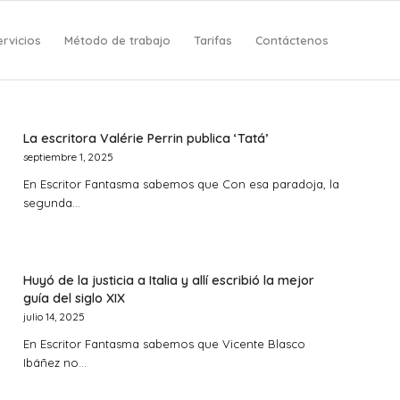
ervicios
Método de trabajo
Tarifas
Contáctenos
La escritora Valérie Perrin publica ‘Tatá’
septiembre 1, 2025
En Escritor Fantasma sabemos que Con esa paradoja, la
segunda…
Huyó de la justicia a Italia y allí escribió la mejor
guía del siglo XIX
julio 14, 2025
En Escritor Fantasma sabemos que Vicente Blasco
Ibáñez no…