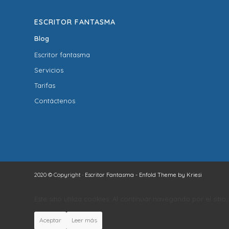
ESCRITOR FANTASMA
Blog
Escritor fantasma
Servicios
Tarifas
Contáctenos
2020 © Copyright ·
Escritor Fantasma
-
Enfold Theme by Kriesi
Este sitio utiliza cookies. Al continuar navegando por el siti
Aceptar
Leer más