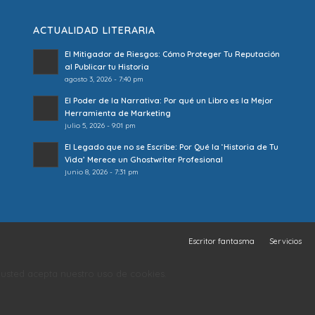
ACTUALIDAD LITERARIA
El Mitigador de Riesgos: Cómo Proteger Tu Reputación
al Publicar tu Historia
agosto 3, 2026 - 7:40 pm
El Poder de la Narrativa: Por qué un Libro es la Mejor
Herramienta de Marketing
julio 5, 2026 - 9:01 pm
El Legado que no se Escribe: Por Qué la ‘Historia de Tu
Vida’ Merece un Ghostwriter Profesional
junio 8, 2026 - 7:31 pm
Escritor fantasma
Servicios
o, usted acepta nuestro uso de cookies.