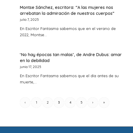
Montse Sánchez, escritora: “A las mujeres nos
arrebatan la admiración de nuestros cuerpos”
julio 7, 2025
En Escritor Fantasma sabemos que en el verano de
2022, Montse…
‘No hay épocas tan malas’, de Andre Dubus: amar
en la debilidad
junio 17, 2025
En Escritor Fantasma sabemos que el día antes de su
muerte,…
‹
1
2
3
4
5
›
»