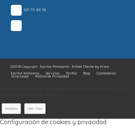
601 70 88 18
2020 © Copyright ·
Escritor Fantasma
-
Enfold Theme by Kriesi
Escritor fantasma
Servicios
Tarifas
Blog
Contáctenos
Aviso Legal
Política de Privacidad
Este sitio utiliza cookies. Al continuar navegando por el sitio, usted
acepta nuestro uso de cookies.
Aceptar
Leer más
Configuración de cookies y privacidad