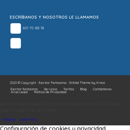
ESCRÍBANOS Y NOSOTROS LE LLAMAMOS
601 70 88 18
2020 © Copyright ·
Escritor Fantasma
-
Enfold Theme by Kriesi
Escritor fantasma
Servicios
Tarifas
Blog
Contáctenos
Aviso Legal
Política de Privacidad
Este sitio utiliza cookies. Al continuar navegando por el sitio, usted
acepta nuestro uso de cookies.
Aceptar
Leer más
Configuración de cookies y privacidad