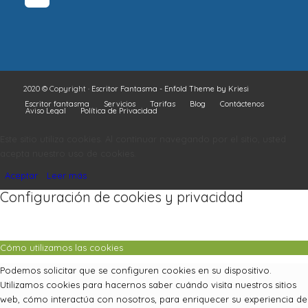
2020 © Copyright ·
Escritor Fantasma
-
Enfold Theme by Kriesi
Escritor fantasma
Servicios
Tarifas
Blog
Contáctenos
Aviso Legal
Política de Privacidad
Este sitio utiliza cookies. Al continuar navegando por el sitio, usted
acepta nuestro uso de cookies.
Aceptar
Leer más
Configuración de cookies y privacidad
Cómo utilizamos las cookies
Podemos solicitar que se configuren cookies en su dispositivo.
Utilizamos cookies para hacernos saber cuándo visita nuestros sitios
web, cómo interactúa con nosotros, para enriquecer su experiencia de