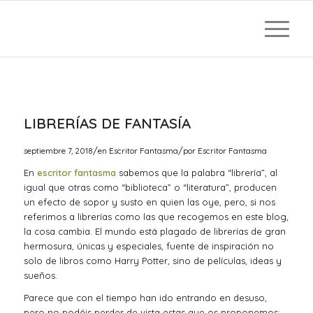
LIBRERÍAS DE FANTASÍA
/
/
septiembre 7, 2018
en
Escritor Fantasma
por
Escritor Fantasma
En
escritor fantasma
sabemos que la palabra “librería”, al
igual que otras como “biblioteca” o “literatura”, producen
un efecto de sopor y susto en quien las oye, pero, si nos
referimos a librerías como las que recogemos en este blog,
la cosa cambia. El mundo está plagado de librerías de gran
hermosura, únicas y especiales, fuente de inspiración no
solo de libros como Harry Potter, sino de películas, ideas y
sueños.
Parece que con el tiempo han ido entrando en desuso,
pero no podéis perder de vista estas que os proponemos: