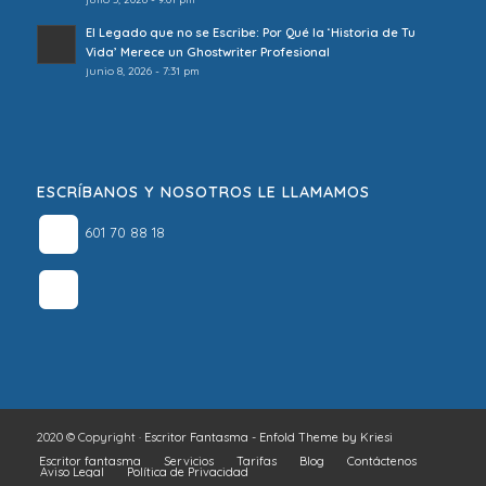
El Legado que no se Escribe: Por Qué la ‘Historia de Tu
Vida’ Merece un Ghostwriter Profesional
junio 8, 2026 - 7:31 pm
ESCRÍBANOS Y NOSOTROS LE LLAMAMOS
601 70 88 18
2020 © Copyright ·
Escritor Fantasma
-
Enfold Theme by Kriesi
Escritor fantasma
Servicios
Tarifas
Blog
Contáctenos
Aviso Legal
Política de Privacidad