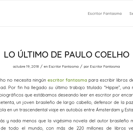
Escritor Fantasma
S
LO ÚLTIMO DE PAULO COELHO
/
/
octubre 19, 2018
en
Escritor Fantasma
por
Escritor Fantasma
lho no necesita ningún
escritor fantasma
para escribir libros d
dad. Por fin ha llegado su último trabajo titulado “Hippie”, una
obiográficos que estábamos deseando leer en escritor por enca
etenta, un joven brasileño de largo cabello, defensor de la pa
ola en un trascendental viaje en autobús entre Ámsterdam y Est
ás y nada menos que la vigésima novela del autor brasileño m
 de todo el mundo, con más de 220 millones de libros v