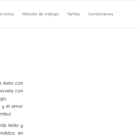
ervicios
Método de trabajo
Tarifas
Contáctenos
e éxito con
 novela con
rgo.
z y el amor
ambul.
ás leído y
endidos en