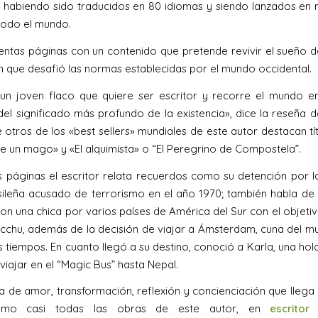
 habiendo sido traducidos en 80 idiomas y siendo lanzados en
todo el mundo.
ientas páginas con un contenido que pretende revivir el sueño 
 que desafió las normas establecidas por el mundo occidental.
 un joven flaco que quiere ser escritor y recorre el mundo e
 del significado más profundo de la existencia», dice la reseña d
e otros de los «best sellers» mundiales de este autor destacan t
 de un mago» y «El alquimista» o “El Peregrino de Compostela”.
s páginas el escritor relata recuerdos como su detención por l
asileña acusado de terrorismo en el año 1970; también habla de 
on una chica por varios países de América del Sur con el objetiv
cchu, además de la decisión de viajar a Ámsterdam, cuna del m
s tiempos. En cuanto llegó a su destino, conoció a Karla, una ho
viajar en el “Magic Bus” hasta Nepal.
ia de amor, transformación, reflexión y concienciación que llega 
Como casi todas las obras de este autor, en
escritor