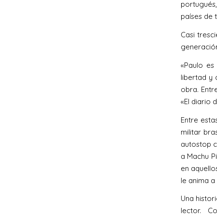
portugués,
países de 
Casi tresc
generación
«Paulo es
libertad y
obra. Entr
«El diario
Entre esta
militar br
autostop c
a Machu Pi
en aquello
le anima a 
Una histor
lector. 