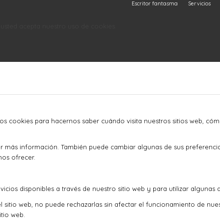
Escritor fantasma
Servicios
o, usted acepta nuestro uso de cookies.
mos cookies para hacernos saber cuándo visita nuestros sitios web, cóm
ner más información. También puede cambiar algunas de sus preferenci
mos ofrecer.
icios disponibles a través de nuestro sitio web y para utilizar algunas 
l sitio web, no puede rechazarlas sin afectar el funcionamiento de nue
tio web.