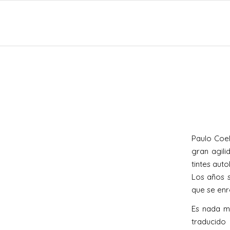
Paulo Coe
gran agili
tintes aut
Los años s
que se enr
Es nada m
traducido