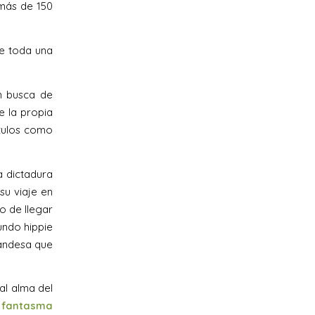
 más de 150
de toda una
n busca de
e la propia
ítulos como
a dictadura
su viaje en
o de llegar
undo hippie
landesa que
al alma del
 fantasma