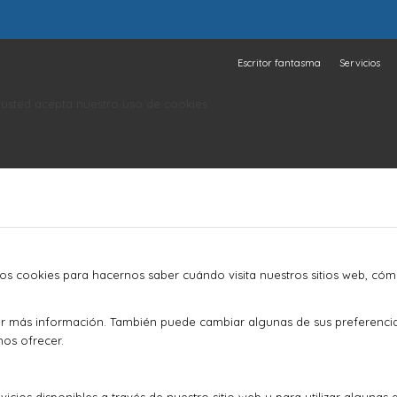
Escritor fantasma
Servicios
o, usted acepta nuestro uso de cookies.
mos cookies para hacernos saber cuándo visita nuestros sitios web, cóm
ner más información. También puede cambiar algunas de sus preferenci
mos ofrecer.