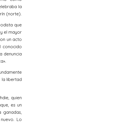
lebraba la
rín (norte).
iodista que
 y el mayor
ron un acto
l conocido
la denuncia
a».
ofundamente
la libertad
hdie, quien
aque, es un
a ganadas,
nuevo. Lo