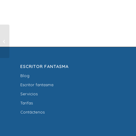
“Ahora los padres se
están poniendo a
escribir”
ESCRITOR FANTASMA
Blog
Escritor fantasma
Servicios
Tarifas
Contáctenos