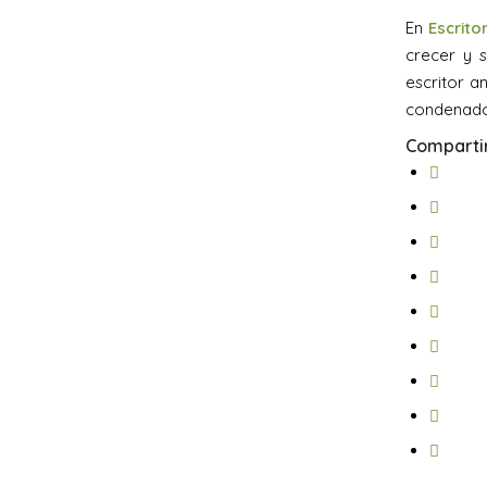
En
Escrit
crecer y s
escritor a
condenado
Compartir