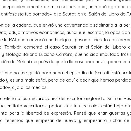
 Independientemente de mi caso personal, un monólogo que ce
 antifascista fue borrado», dijo Scurati en el Salón del Libro de Tu
ón de la cadena, que envió una advertencia disciplinaria a la per
veto, adujo motivos económicos, aunque el escritor, la oposición
de la RAI, que convocó una huelga el pasado lunes, lo considera
a. También comentó el caso Scurati en el Salón del Libero e
r y filólogo italiano Luciano Canfora, que ha sido imputado tras 
ción de Meloni después de que la llamase «neonazi» y «mentecat
r que no me gustó para nada el episodio de Scurati. Está pr
o y es una mala señal, pero de aquí a decir que hemos perdido 
ado», dijo a los medios.
 refería a las declaraciones del escritor angloindio Salman Rus
e en Italia «escritores, periodistas, intelectuales están bajo at
to para la libertad de expresión. Pensé que eran guerras y
ra tenemos que empezar de nuevo y empezar a luchar de 