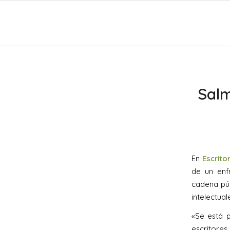
Salm
En
Escrit
de un enfr
cadena púb
intelectua
«Se está p
escritore