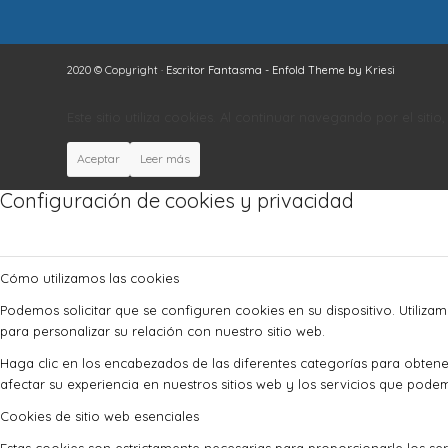
2020 © Copyright ·
Escritor Fantasma
-
Enfold Theme by Kriesi
Este sitio utiliza cookies. Al continuar navegando por el siti
Aceptar
Leer más
Configuración de cookies y privacidad
Cómo utilizamos las cookies
Podemos solicitar que se configuren cookies en su dispositivo. Utiliza
para personalizar su relación con nuestro sitio web.
Haga clic en los encabezados de las diferentes categorías para obte
afectar su experiencia en nuestros sitios web y los servicios que pode
Cookies de sitio web esenciales