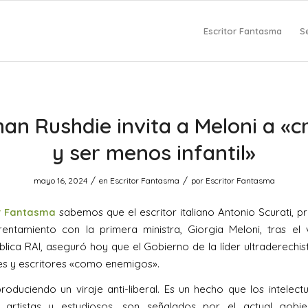
Escritor Fantasma
S
an Rushdie invita a Meloni a «c
y ser menos infantil»
/
/
mayo 16, 2024
en
Escritor Fantasma
por
Escritor Fantasma
or Fantasma
sabemos que el escritor italiano Antonio Scurati, p
entamiento con la primera ministra, Giorgia Meloni, tras el
lica RAI, aseguró hoy que el Gobierno de la líder ultraderechis
les y escritores «como enemigos».
roduciendo un viraje anti-liberal. Es un hecho que los intelectua
s, artistas y estudiosos, son señalados por el actual gob