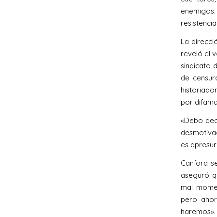
enemigos.
resistencia
La direcci
reveló el 
sindicato 
de censur
historiado
por difama
«Debo deci
desmotivad
es apresur
Canfora se
aseguró qu
mal momen
pero aho
haremos».