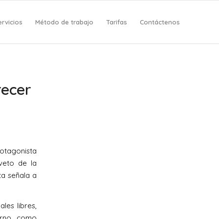
ervicios
Método de trabajo
Tarifas
Contáctenos
recer
rotagonista
 veto de la
ta señala a
les libres,
ierno como