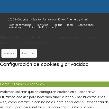
2020 © Copyright ·
Escritor Fantasma
-
Enfold Theme by Kriesi
Escritor fantasma
Servicios
Tarifas
Blog
Contáctenos
Aviso Legal
Política de Privacidad
Este sitio utiliza cookies. Al continuar navegando por el sitio, usted
acepta nuestro uso de cookies.
Aceptar
Leer más
Configuración de cookies y privacidad
Cómo utilizamos las cookies
Podemos solicitar que se configuren cookies en su dispositivo.
Utilizamos cookies para hacernos saber cuándo visita nuestros sitios
web, cómo interactúa con nosotros, para enriquecer su experiencia de
usuario y para personalizar su relación con nuestro sitio web.