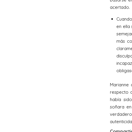
acertado.
Cuando 
en ella
semejan
más con
claram
disculp
incapaz
obligas
Marianne 
respecto a
había sido
soñara en
verdadero 
autenticida
Compartir