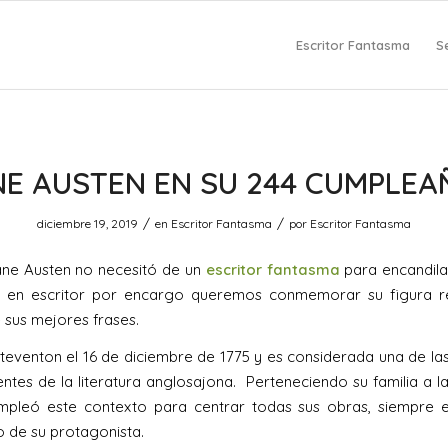
Escritor Fantasma
S
NE AUSTEN EN SU 244 CUMPLEA
/
/
diciembre 19, 2019
en
Escritor Fantasma
por
Escritor Fantasma
ane Austen no necesitó de un
escritor fantasma
para encandila
, y en escritor por encargo queremos conmemorar su figura 
 sus mejores frases.
teventon el 16 de diciembre de 1775 y es considerada una de las
entes de la literatura anglosajona. Perteneciendo su familia a l
empleó este contexto para centrar todas sus obras, siempre e
 de su protagonista.