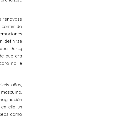
ue renovase
n contenido
é emociones
n definirse
raba Darcy
de que era
ecoro no le
séis años,
 masculina,
imaginación
en ella un
deseos como