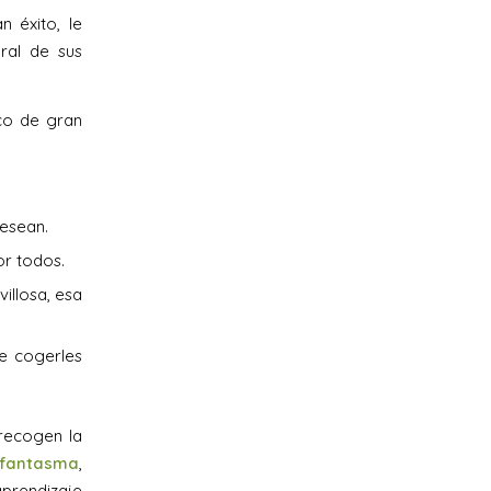
n éxito, le
ral de sus
nco de gran
desean.
or todos.
illosa, esa
e cogerles
recogen la
r fantasma
,
aprendizaje