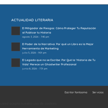
ACTUALIDAD LITERARIA
El Mitigador de Riesgos: Cómo Proteger Tu Reputación
al Publicar tu Historia
agosto 3, 2026 - 7:40 pm
El Poder de la Narrativa: Por qué un Libro es la Mejor
Herramienta de Marketing
julio 5, 2026 - 9:01 pm
El Legado que no se Escribe: Por Qué la ‘Historia de Tu
Vida’ Merece un Ghostwriter Profesional
junio 8, 2026 - 7:31 pm
Escritor fantasma
Servicios
o, usted acepta nuestro uso de cookies.