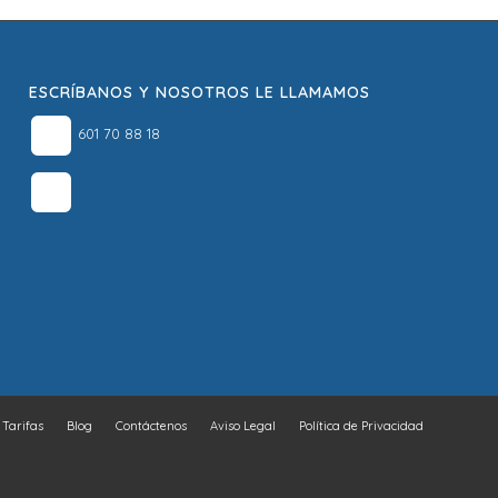
ESCRÍBANOS Y NOSOTROS LE LLAMAMOS
601 70 88 18
Tarifas
Blog
Contáctenos
Aviso Legal
Política de Privacidad