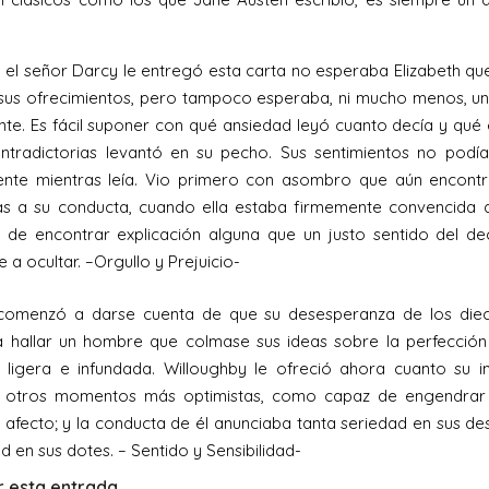
el señor Darcy le entregó esta carta no esperaba Elizabeth q
 sus ofrecimientos, pero tampoco esperaba, ni mucho menos, u
te. Es fácil suponer con qué ansiedad leyó cuanto decía y qu
tradictorias levantó en su pecho. Sus sentimientos no podía
ente mientras leía. Vio primero con asombro que aún encont
as a su conducta, cuando ella estaba firmemente convencida 
 de encontrar explicación alguna que un justo sentido del d
e a ocultar. –Orgullo y Prejuicio-
comenzó a darse cuenta de que su desesperanza de los dieci
 hallar un hombre que colmase sus ideas sobre la perfección
 ligera e infundada. Willoughby le ofreció ahora cuanto su 
 otros momentos más optimistas, como capaz de engendrar 
afecto; y la conducta de él anunciaba tanta seriedad en sus 
d en sus dotes. – Sentido y Sensibilidad-
 esta entrada