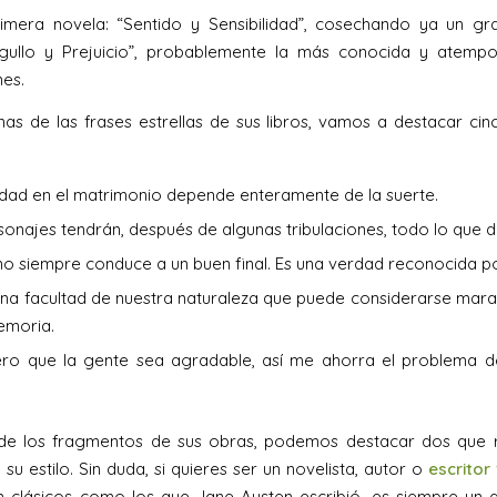
imera novela: “Sentido y Sensibilidad”, cosechando ya un gra
rgullo y Prejuicio”, probablemente la más conocida y atempo
nes.
nas de las frases estrellas de sus libros, vamos a destacar ci
cidad en el matrimonio depende enteramente de la suerte.
sonajes tendrán, después de algunas tribulaciones, todo lo que 
 no siempre conduce a un buen final. Es una verdad reconocida p
una facultad de nuestra naturaleza que puede considerarse marav
emoria.
ero que la gente sea agradable, así me ahorra el problema d
 de los fragmentos de sus obras, podemos destacar dos que 
su estilo. Sin duda, si quieres ser un novelista, autor o
escrito
 clásicos como los que Jane Austen escribió, es siempre un 