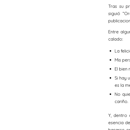
Tras su pr
siguió “O
publicacio
Entre algu
calado:
La feli
Mis per
El bien
Si hay 
es la m
No qui
cariño.
Y, dentro
esencia de 
basarse en