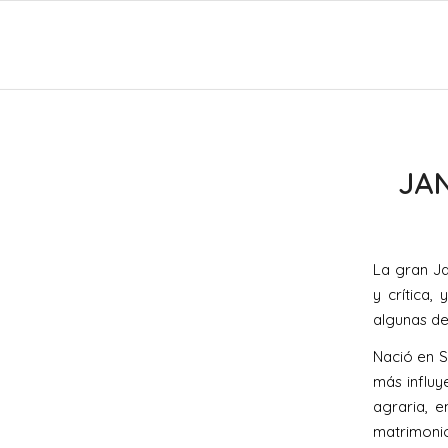
JA
La gran J
y crítica
algunas de
Nació en S
más influy
agraria, 
matrimonio