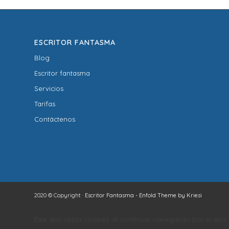
ESCRITOR FANTASMA
Blog
Escritor fantasma
Servicios
Tarifas
Contáctenos
2020 © Copyright ·
Escritor Fantasma
-
Enfold Theme by Kriesi
Este sitio utiliza cookies. Al continuar navegando por el siti