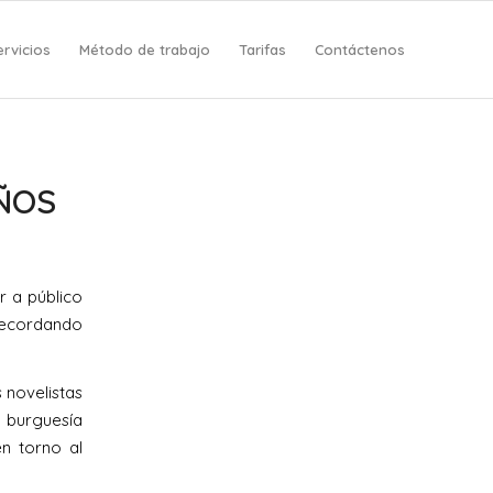
ervicios
Método de trabajo
Tarifas
Contáctenos
ÑOS
r a público
recordando
 novelistas
a burguesía
n torno al