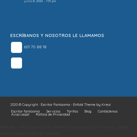
junio 8, 2026 - 7:31 pm
ESCRÍBANOS Y NOSOTROS LE LLAMAMOS
601 70 88 18
2020 © Copyright ·
Escritor Fantasma
-
Enfold Theme by Kriesi
Escritor fantasma
Servicios
Tarifas
Blog
Contáctenos
Aviso Legal
Política de Privacidad
Este sitio utiliza cookies. Al continuar navegando por el sitio, usted
acepta nuestro uso de cookies.