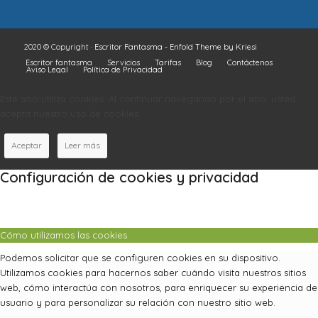
2020 © Copyright ·
Escritor Fantasma
-
Enfold Theme by Kriesi
Escritor fantasma
Servicios
Tarifas
Blog
Contáctenos
Aviso Legal
Política de Privacidad
Este sitio utiliza cookies. Al continuar navegando por el sitio, usted
acepta nuestro uso de cookies.
Aceptar
Leer más
Configuración de cookies y privacidad
Cómo utilizamos las cookies
Podemos solicitar que se configuren cookies en su dispositivo.
Utilizamos cookies para hacernos saber cuándo visita nuestros sitios
web, cómo interactúa con nosotros, para enriquecer su experiencia de
usuario y para personalizar su relación con nuestro sitio web.