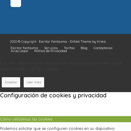
2020 © Copyright ·
Escritor Fantasma
-
Enfold Theme by Kriesi
Escritor fantasma
Servicios
Tarifas
Blog
Contáctenos
Aviso Legal
Política de Privacidad
Este sitio utiliza cookies. Al continuar navegando por el sitio, usted
acepta nuestro uso de cookies.
Aceptar
Leer más
Configuración de cookies y privacidad
Cómo utilizamos las cookies
Podemos solicitar que se configuren cookies en su dispositivo.