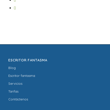
ESCRITOR FANTASMA
Blog
Escritor fantasma
Servicios
Tarifas
Contáctenos