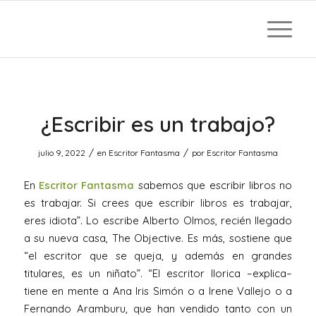
¿Escribir es un trabajo?
/
/
julio 9, 2022
en
Escritor Fantasma
por
Escritor Fantasma
En
Escritor Fantasma
sabemos que escribir libros no
es trabajar. Si crees que escribir libros es trabajar,
eres idiota”. Lo escribe Alberto Olmos, recién llegado
a su nueva casa, The Objective. Es más, sostiene que
“el escritor que se queja, y además en grandes
titulares, es un niñato”. “El escritor llorica –explica–
tiene en mente a Ana Iris Simón o a Irene Vallejo o a
Fernando Aramburu, que han vendido tanto con un