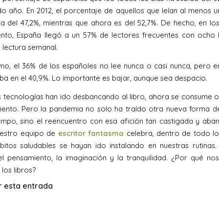
o año. En 2012, el porcentaje de aquellos que leían al menos u
 del 47,2%, mientras que ahora es del 52,7%. De hecho, en l
ento, España llegó a un 57% de lectores frecuentes con ocho 
 lectura semanal.
o, el 36% de los españoles no lee nunca o casi nunca, pero e
aba en el 40,9%. Lo importante es bajar, aunque sea despacio.
 tecnologías han ido desbancando al libro, ahora se consume o
iento. Pero la pandemia no solo ha traído otra nueva forma d
empo, sino el reencuentro con esa afición tan castigada y aba
uestro equipo de
escritor fantasma
celebra, dentro de todo l
itos saludables se hayan ido instalando en nuestras rutinas.
l pensamiento, la imaginación y la tranquilidad. ¿Por qué n
los libros?
 esta entrada