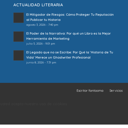
ACTUALIDAD LITERARIA
El Mitigador de Riesgos: Cómo Proteger Tu Reputación
al Publicar tu Historia
agosto 3, 2026 - 7:40 pm
El Poder de la Narrativa: Por qué un Libro es la Mejor
Herramienta de Marketing
julio 5, 2026 - 9:01 pm
El Legado que no se Escribe: Por Qué la ‘Historia de Tu
Vida’ Merece un Ghostwriter Profesional
junio 8, 2026 - 7:31 pm
Escritor fantasma
Servicios
o, usted acepta nuestro uso de cookies.