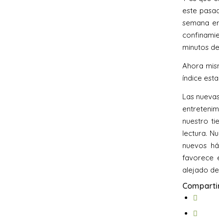
este pasad
semana era
confinami
minutos de
Ahora mism
índice est
Las nuevas
entretenim
nuestro ti
lectura. N
nuevos háb
favorece e
alejado de 
Compartir