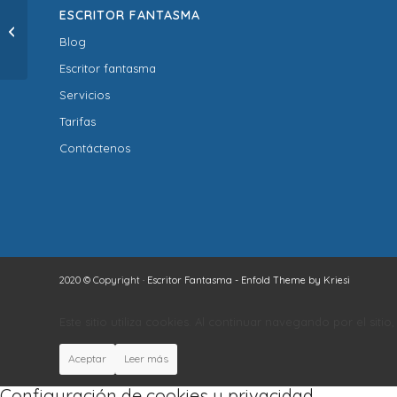
ESCRITOR FANTASMA
PANDEMIAS Y VIRUS
EN NOVELA
Blog
Escritor fantasma
Servicios
Tarifas
Contáctenos
2020 © Copyright ·
Escritor Fantasma
-
Enfold Theme by Kriesi
Este sitio utiliza cookies. Al continuar navegando por el siti
Aceptar
Leer más
Configuración de cookies y privacidad