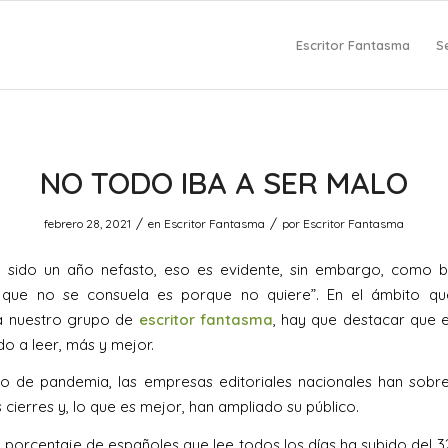
Escritor Fantasma
S
NO TODO IBA A SER MALO
/
/
febrero 28, 2021
en
Escritor Fantasma
por
Escritor Fantasma
a sido un año nefasto, eso es evidente, sin embargo, como bi
l que no se consuela es porque no quiere”. En el ámbito qu
a nuestro grupo de
escritor fantasma
, hay que destacar que 
o a leer, más y mejor.
o de pandemia, las empresas editoriales nacionales han sobr
cierres y, lo que es mejor, han ampliado su público.
l porcentaje de españoles que lee todos los días ha subido del 32