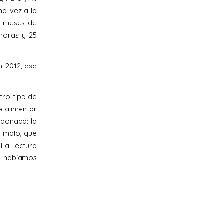
na vez a la
os meses de
horas y 25
n 2012, ese
tro tipo de
e alimentar
ndonada: la
o malo, que
 La lectura
os habíamos