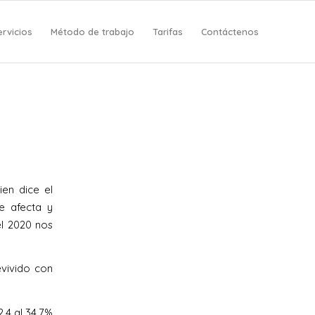
ervicios
Método de trabajo
Tarifas
Contáctenos
en dice el
e afecta y
el 2020 nos
evivido con
,4 al 34,7%