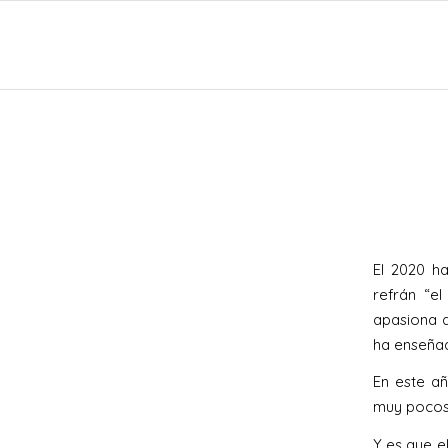
El 2020 h
refrán “e
apasiona 
ha enseñad
En este añ
muy pocos 
Y es que e