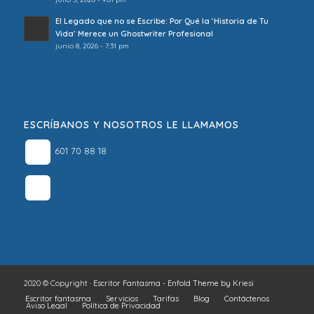
El Legado que no se Escribe: Por Qué la ‘Historia de Tu
Vida’ Merece un Ghostwriter Profesional
junio 8, 2026 - 7:31 pm
ESCRÍBANOS Y NOSOTROS LE LLAMAMOS
601 70 88 18
2020 © Copyright ·
Escritor Fantasma
-
Enfold Theme by Kriesi
Escritor fantasma
Servicios
Tarifas
Blog
Contáctenos
Aviso Legal
Política de Privacidad