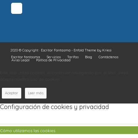
2020 © Copyright ·
Escritor Fantasma
-
Enfold Theme by Kriesi
Escritor fantasma
Servicios
Tarifas
Blog
Contáctenos
Aviso Legal
Política de Privacidad
Este sitio utiliza cookies. Al continuar navegando por el sitio, usted
acepta nuestro uso de cookies.
Aceptar
Leer más
Configuración de cookies y privacidad
Cómo utilizamos las cookies