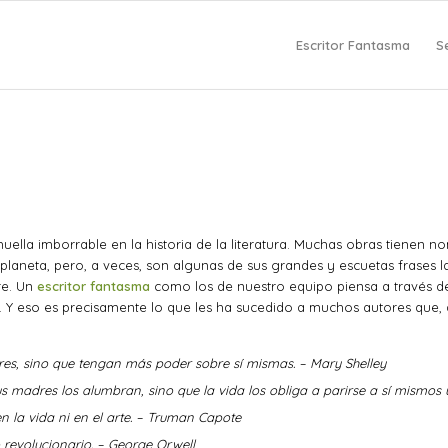
Escritor Fantasma
S
lla imborrable en la historia de la literatura. Muchas obras tienen no
laneta, pero, a veces, son algunas de sus grandes y escuetas frases 
re. Un
escritor fantasma
como los de nuestro equipo piensa a través de 
e. Y eso es precisamente lo que les ha sucedido a muchos autores que,
s, sino que tengan más poder sobre sí mismas. – Mary Shelley
 madres los alumbran, sino que la vida los obliga a parirse a sí mismos 
en la vida ni en el arte. – Truman Capote
 revolucionario. – George Orwell