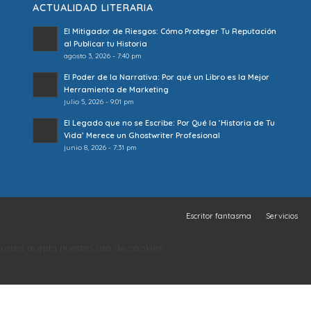
ACTUALIDAD LITERARIA
El Mitigador de Riesgos: Cómo Proteger Tu Reputación
al Publicar tu Historia
agosto 3, 2026 - 7:40 pm
El Poder de la Narrativa: Por qué un Libro es la Mejor
Herramienta de Marketing
julio 5, 2026 - 9:01 pm
El Legado que no se Escribe: Por Qué la ‘Historia de Tu
Vida’ Merece un Ghostwriter Profesional
junio 8, 2026 - 7:31 pm
Escritor fantasma
Servicios
o, usted acepta nuestro uso de cookies.