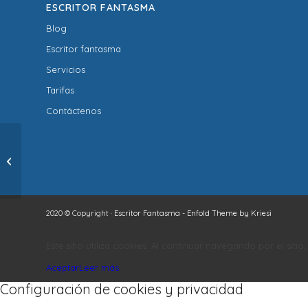
ESCRITOR FANTASMA
Blog
Escritor fantasma
Servicios
Tarifas
Contáctenos
TRES DE CADA DIEZ
ESPAÑOLES SUEÑAN
CON ESCRIBIR UN
LIBRO
2020 © Copyright ·
Escritor Fantasma
-
Enfold Theme by Kriesi
Este sitio utiliza cookies. Al continuar navegando por el siti
Aceptar
Leer más
Configuración de cookies y privacidad