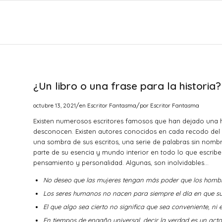
¿Un libro o una frase para la historia?
/
/
octubre 13, 2021
en
Escritor Fantasma
por
Escritor Fantasma
Existen numerosos escritores famosos que han dejado una hue
desconocen. Existen autores conocidos en cada recodo del p
una sombra de sus escritos, una serie de palabras sin nomb
parte de su esencia y mundo interior en todo lo que escrib
pensamiento y personalidad. Algunas, son inolvidables…
No deseo que las mujeres tengan más poder que los hombre
Los seres humanos no nacen para siempre el día en que sus
El que algo sea cierto no significa que sea conveniente, ni 
En tiempos de engaño universal, decir la verdad es un acto